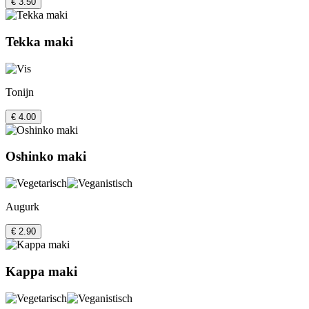
€ 3.50
Tekka maki
Tonijn
€ 4.00
Oshinko maki
Augurk
€ 2.90
Kappa maki